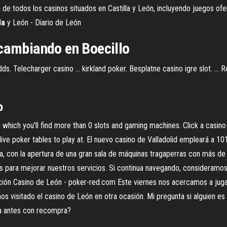
 de todos los casinos situados en Castilla y León, incluyendo juegos ofe
la
y León - Diario de León
 cambiando en Boecillo
Telecharger casino ... kirkland poker. Besplatne casino igre slot. ... Re
o
 which you'll find more than 0 slots and gaming machines. Click a casino 
 live poker tables to play at. El nuevo casino de Valladolid empleará a 101
, con la apertura de una gran sala de máquinas tragaperras con más de 
s para mejorar nuestros servicios. Si continua navegando, consideramo
ción Casino de León - poker-red.com Este viernes nos acercamos a jug
 visitado el casino de León en otra ocasión. Mi pregunta si alguien es d
ía antes con recompra?