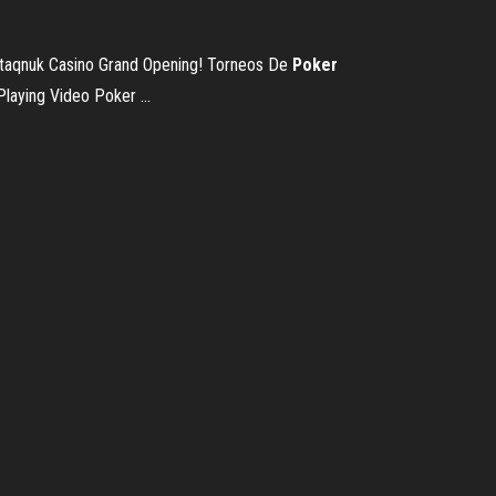
wataqnuk Casino Grand Opening! Torneos De
Poker
laying Video Poker ...