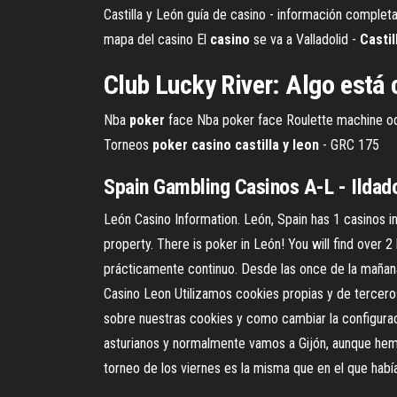
Castilla y León guía de casino - información completa
mapa del casino El
casino
se va a Valladolid -
Castil
Club Lucky River: Algo está
Nba
poker
face Nba poker face Roulette machine odds. 
Torneos
poker casino castilla y leon
- GRC 175
Spain Gambling
Casinos
A-L - Ildad
León Casino Information. León, Spain has 1 casinos in
property. There is poker in León! You will find over 2
prácticamente continuo. Desde las once de la mañana
Casino Leon Utilizamos cookies propias y de tercero
sobre nuestras cookies y como cambiar la configura
asturianos y normalmente vamos a Gijón, aunque hemos
torneo de los viernes es la misma que en el que hab